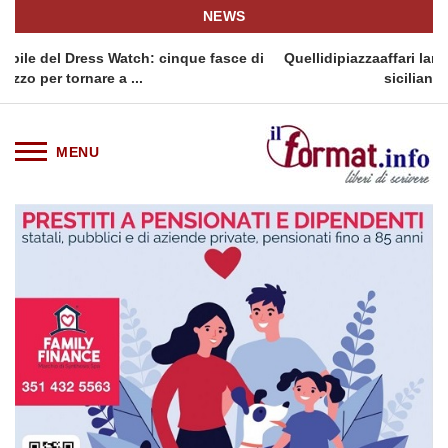
NEWS
inque fasce di
Quellidipiazzaaffari lancia un nuovo appuntament
siciliana: Quellidipiazzatrinità