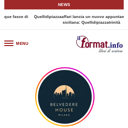
NEWS
e di
Quellidipiazzaaffari lancia un nuovo appuntamento in terr
siciliana: Quellidipiazzatrinità