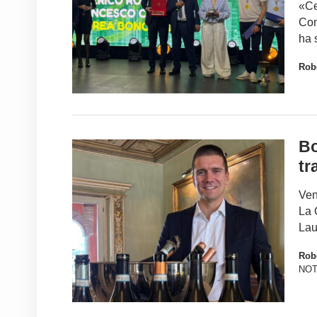
«Ce
Con
ha 
Robe
Bo
tr
Ven
La 
Lau
Robe
NOT