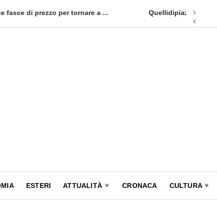
appuntamento in terra siciliana: Quellidipiazzatrinità
Tag Heuer
MIA
ESTERI
ATTUALITÀ
CRONACA
CULTURA