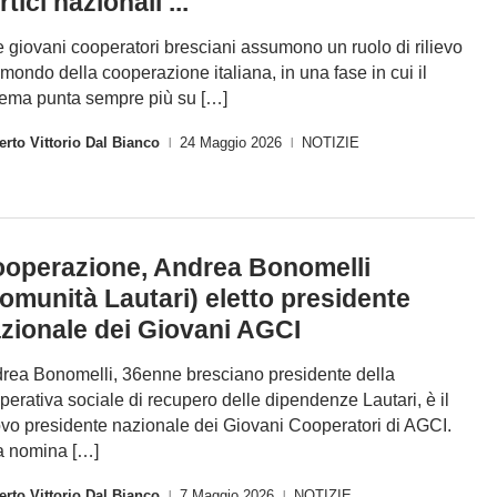
rtici nazionali ...
 giovani cooperatori bresciani assumono un ruolo di rilievo
 mondo della cooperazione italiana, in una fase in cui il
tema punta sempre più su […]
rto Vittorio Dal Bianco
24 Maggio 2026
NOTIZIE
|
|
operazione, Andrea Bonomelli
omunità Lautari) eletto presidente
zionale dei Giovani AGCI
rea Bonomelli, 36enne bresciano presidente della
perativa sociale di recupero delle dipendenze Lautari, è il
vo presidente nazionale dei Giovani Cooperatori di AGCI.
 nomina […]
rto Vittorio Dal Bianco
7 Maggio 2026
NOTIZIE
|
|