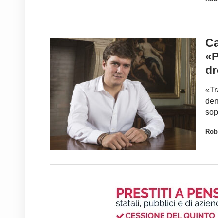
Ca
«P
dr
«Tr
den
sop
Robe