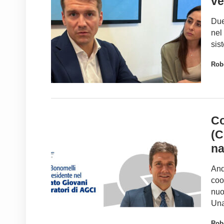
ve
Due
nel
sis
Robe
Co
(C
na
And
coo
nuo
Una
Robe