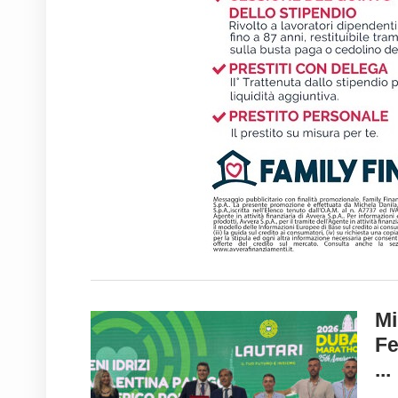
Mi
Fe
...