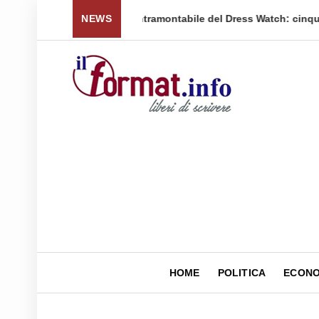
 per tornare a ...
NEWS
Quellidipiazzaaffari lancia un nuovo 
HOME
POLITICA
ECONO