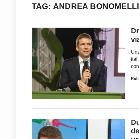
TAG: ANDREA BONOMELL
Dr
vi
Una
ita
con
Robe
Du
de