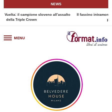
NEWS
l’assalto
Il fascino intramontabile del Dress Watch: cinque fas
prezzo per tornare a ...