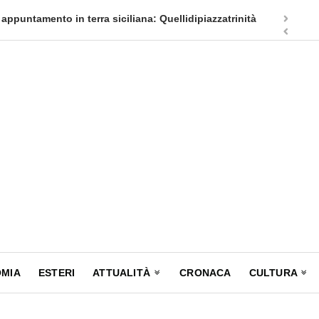
appuntamento in terra siciliana: Quellidipiazzatrinità
Tag Heuer
MIA
ESTERI
ATTUALITÀ
CRONACA
CULTURA