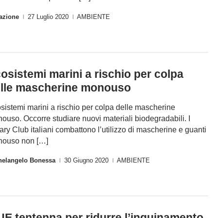
azione
27 Luglio 2020
AMBIENTE
|
|
osistemi marini a rischio per colpa
lle mascherine monouso
sistemi marini a rischio per colpa delle mascherine
ouso. Occorre studiare nuovi materiali biodegradabili. I
ary Club italiani combattono l’utilizzo di mascherine e guanti
ouso non […]
helangelo Bonessa
30 Giugno 2020
AMBIENTE
|
|
UE tentenna per ridurre l’inquinamento