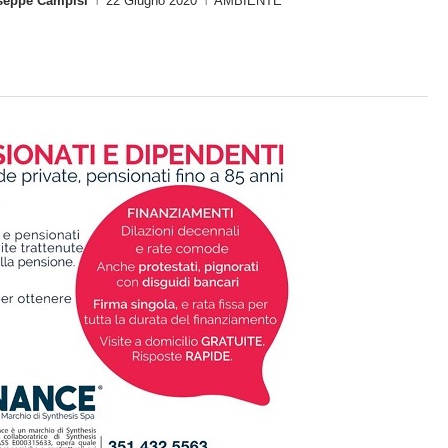
seppe Campisi
22 Giugno 2020
AMBIENTE
|
|