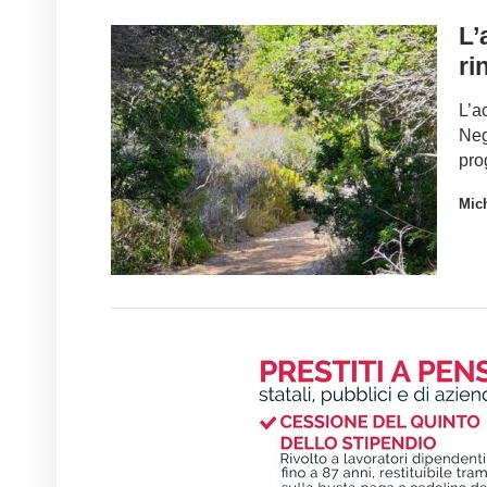
L’
ri
L’a
Neg
pro
Mic