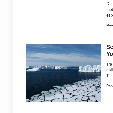
Dit
mob
esp
Marc
Sc
Yo
Tra
dal
Tok
Red