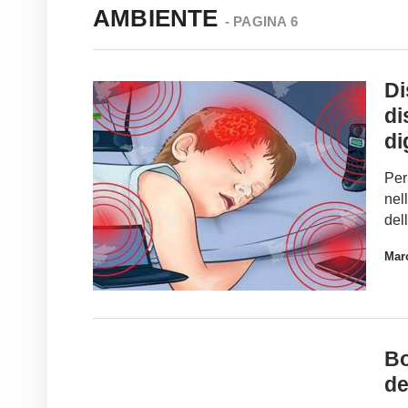
AMBIENTE
- PAGINA 6
Di
di
di
Per
nel
del
Marc
Bo
de