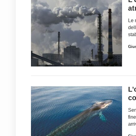
at
Le 
del
sta
Gius
L’
co
Sem
fin
arr