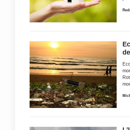
Red
Ec
de
Eco
mon
Rot
mon
Mic
L’