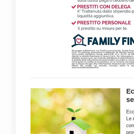
Ec
se
Eco
Le 
con
pro