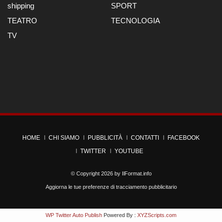
shipping
SPORT
TEATRO
TECNOLOGIA
TV
HOME
CHI SIAMO
PUBBLICITÀ
CONTATTI
FACEBOOK
TWITTER
YOUTUBE
© Copyright 2026 by
IlFormat.info
Aggiorna le tue preferenze di tracciamento pubblicitario
WP Twitter Auto Publish
Powered By :
XYZScripts.com