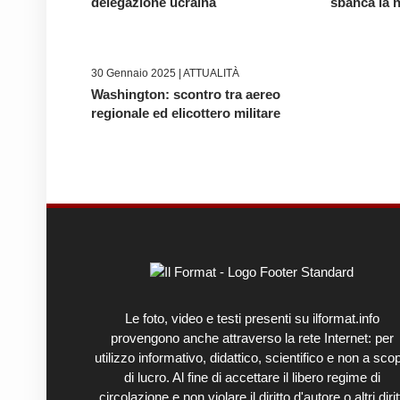
delegazione ucraina
sbanca la n
30 Gennaio 2025 |
ATTUALITÀ
Washington: scontro tra aereo
regionale ed elicottero militare
Le foto, video e testi presenti su ilformat.info
provengono anche attraverso la rete Internet: per
utilizzo informativo, didattico, scientifico e non a sco
di lucro. Al fine di accettare il libero regime di
circolazione e non violare il diritto d'autore o altri diritt