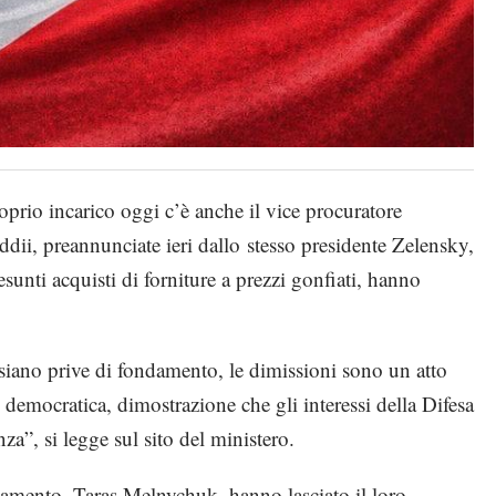
roprio incarico oggi c’è anche il vice procuratore
dii, preannunciate ieri dallo stesso presidente Zelensky,
sunti acquisti di forniture a prezzi gonfiati, hanno
 siano prive di fondamento, le dimissioni sono un atto
e democratica, dimostrazione che gli interessi della Difesa
za”, si legge sul sito del ministero.
lamento, Taras Melnychuk, hanno lasciato il loro