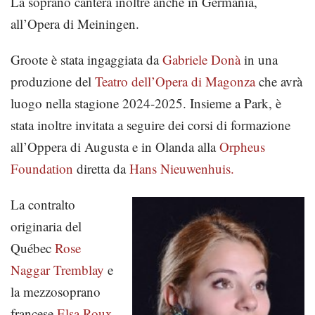
La soprano canterà inoltre anche in Germania,
all’Opera di Meiningen.
Groote è stata ingaggiata da
Gabriele Donà
in una
produzione del
Teatro dell’Opera di Magonza
che avrà
luogo nella stagione 2024-2025. Insieme a Park, è
stata inoltre invitata a seguire dei corsi di formazione
all’Oppera di Augusta e in Olanda alla
Orpheus
Foundation
diretta da
Hans Nieuwenhuis.
La contralto
originaria del
Québec
Rose
Naggar Tremblay
e
la mezzosoprano
francese
Elsa Roux