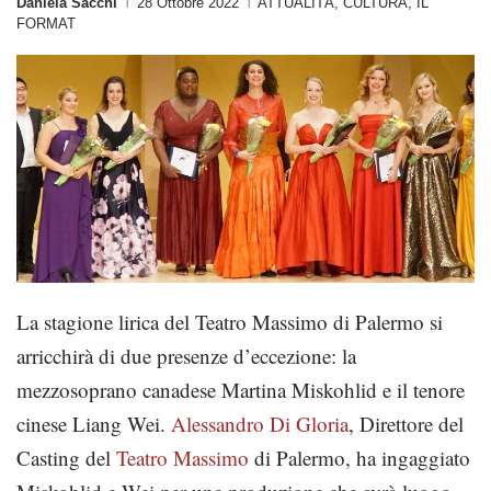
Daniela Sacchi
28 Ottobre 2022
ATTUALITÀ
,
CULTURA
,
IL
|
|
FORMAT
La stagione lirica del Teatro Massimo di Palermo si
arricchirà di due presenze d’eccezione: la
mezzosoprano canadese Martina Miskohlid e il tenore
cinese Liang Wei.
Alessandro Di Gloria
, Direttore del
Casting del
Teatro Massimo
di Palermo, ha ingaggiato