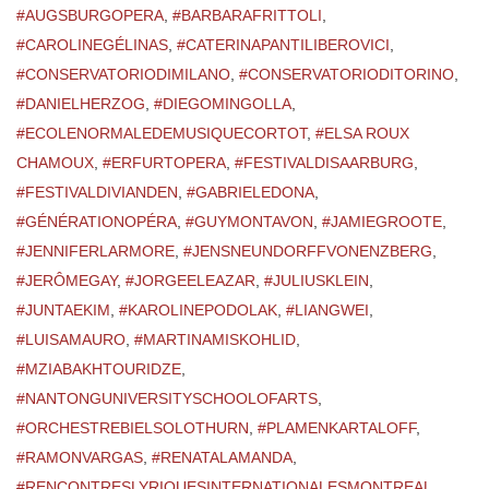
#AUGSBURGOPERA
,
#BARBARAFRITTOLI
,
#CAROLINEGÉLINAS
,
#CATERINAPANTILIBEROVICI
,
#CONSERVATORIODIMILANO
,
#CONSERVATORIODITORINO
,
#DANIELHERZOG
,
#DIEGOMINGOLLA
,
#ECOLENORMALEDEMUSIQUECORTOT
,
#ELSA ROUX
CHAMOUX
,
#ERFURTOPERA
,
#FESTIVALDISAARBURG
,
#FESTIVALDIVIANDEN
,
#GABRIELEDONA
,
#GÉNÉRATIONOPÉRA
,
#GUYMONTAVON
,
#JAMIEGROOTE
,
#JENNIFERLARMORE
,
#JENSNEUNDORFFVONENZBERG
,
#JERÔMEGAY
,
#JORGEELEAZAR
,
#JULIUSKLEIN
,
#JUNTAEKIM
,
#KAROLINEPODOLAK
,
#LIANGWEI
,
#LUISAMAURO
,
#MARTINAMISKOHLID
,
#MZIABAKHTOURIDZE
,
#NANTONGUNIVERSITYSCHOOLOFARTS
,
#ORCHESTREBIELSOLOTHURN
,
#PLAMENKARTALOFF
,
#RAMONVARGAS
,
#RENATALAMANDA
,
#RENCONTRESLYRIQUESINTERNATIONALESMONTREAL
,