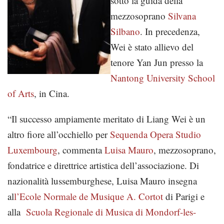
sotto la guida della
mezzosoprano
Silvana
Silbano
. In precedenza,
Wei è stato allievo del
tenore Yan Jun presso la
Nantong University School
of Arts
, in Cina.
“Il successo ampiamente meritato di Liang Wei è un
altro fiore all’occhiello per
Sequenda Opera Studio
Luxembourg
, commenta
Luisa Mauro
, mezzosoprano,
fondatrice e direttrice artistica dell’associazione. Di
nazionalità lussemburghese, Luisa Mauro insegna
al
l’Ecole Normale de Musique A. Cortot
di Parigi e
alla
Scuola Regionale di Musica di Mondorf-les-