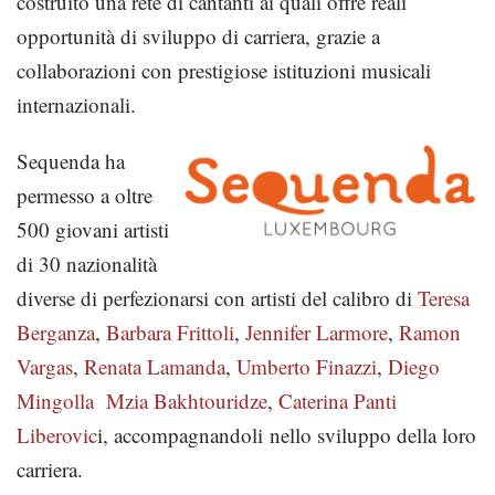
costruito una rete di cantanti ai quali offre reali
opportunità di sviluppo di carriera, grazie a
collaborazioni con prestigiose istituzioni musicali
internazionali.
Sequenda ha
permesso a oltre
500 giovani artisti
di 30 nazionalità
diverse di perfezionarsi con artisti del calibro di
Teresa
Berganza
,
Barbara Frittoli
,
Jennifer Larmore
,
Ramon
Vargas
,
Renata Lamanda
,
Umberto Finazzi
,
Diego
Mingolla
Mzia Bakhtouridze
,
Caterina Panti
Liberovic
i, accompagnandoli nello sviluppo della loro
carriera.