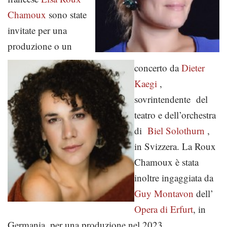
Chamoux
sono state
invitate per una
produzione o un
concerto da
Dieter
Kaegi
,
sovrintendente del
teatro e dell’orchestra
di
Biel Solothurn
,
in Svizzera. La Roux
Chamoux è stata
inoltre ingaggiata da
Guy Montavon
dell’
Opera di Erfurt
, in
Germania, per una produzione nel 2023.