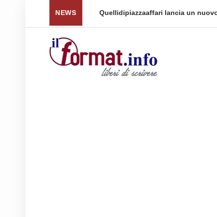
 per tornare a ...
NEWS
Quellidipiazzaaffari lancia un nuovo 