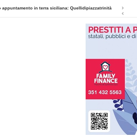
appuntamento in terra siciliana: Quellidipiazzatrinità
Tag Heuer