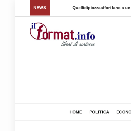
 per tornare a ...
NEWS
Quellidipiazzaaffari lancia un nuovo 
HOME
POLITICA
ECONO