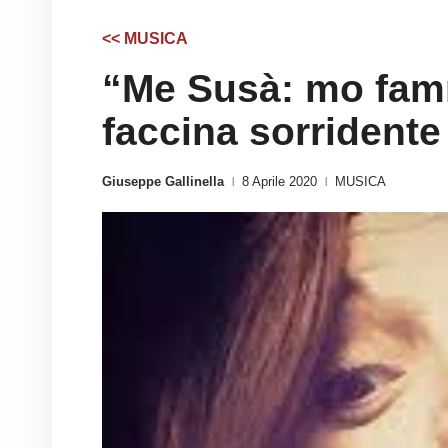
<< MUSICA
“Me Susà: mo famm
faccina sorridente
Giuseppe Gallinella
8 Aprile 2020
MUSICA
|
|