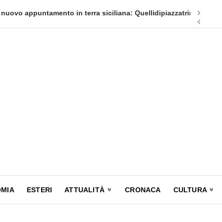
appuntamento in terra siciliana: Quellidipiazzatrinità
Tag Heuer
MIA
ESTERI
ATTUALITÀ
CRONACA
CULTURA