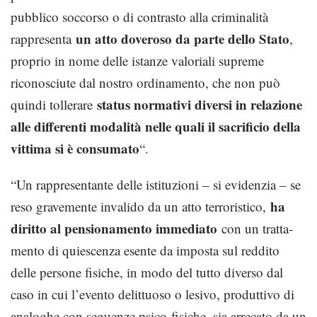
pubblico soccorso o di con­trasto alla criminalità
un atto dove­roso da parte dello Stato
rappresenta
,
proprio in nome delle istanze valoriali supreme
riconosciute dal nostro ordinamento, che non può
status normativi diversi in relazione
quindi tollerare
alle differenti modalità nelle quali il sacrifi­cio della
vittima si è consumato
“.
“Un rappre­sentante delle istituzioni – si evidenzia – se
ha
reso gravemente invalido da un atto terroristico,
diritto al pensionamento immediato
con un tratta­
mento di quiescenza esente da imposta sul reddito
delle persone fisiche, in modo del tutto diverso dal
caso in cui l’evento delit­tuoso o lesivo, produttivo di
analoghe con­ seguenze psico-fisiche, sia arrecato da un