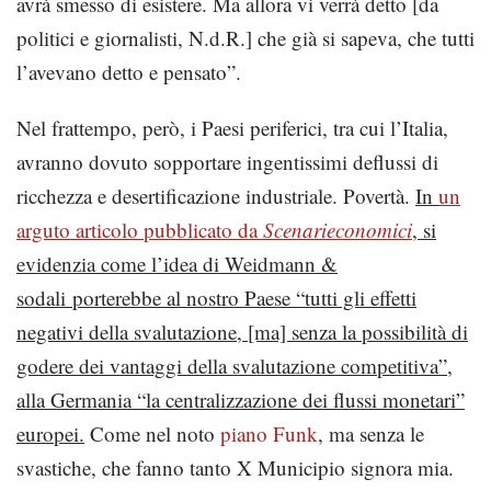
avrà smesso di esistere. Ma allora vi verrà detto [da
politici e giornalisti, N.d.R.] che già si sapeva, che tutti
l’avevano detto e pensato”.
Nel frattempo, però, i Paesi periferici, tra cui l’Italia,
avranno dovuto sopportare ingentissimi deflussi di
ricchezza e desertificazione industriale. Povertà.
In
un
arguto articolo pubblicato da
Scenarieconomici
, si
evidenzia come l’idea di Weidmann &
sodali porterebbe al nostro Paese “tutti gli effetti
negativi della svalutazione, [ma] senza la possibilità di
godere dei vantaggi della svalutazione competitiva”,
alla Germania “la centralizzazione dei flussi monetari”
europei.
Come nel noto
piano Funk
, ma senza le
svastiche, che fanno tanto X Municipio signora mia.