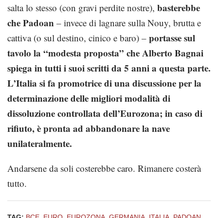
basterebbe
salta lo stesso (con gravi perdite nostre),
che Padoan
– invece di lagnare sulla Nouy, brutta e
portasse sul
cattiva (o sul destino, cinico e baro) –
tavolo la “modesta proposta” che Alberto Bagnai
spiega in tutti i suoi scritti da 5 anni a questa parte.
L’Italia si fa promotrice di una discussione per la
determinazione delle migliori modalità di
dissoluzione controllata dell’Eurozona; in caso di
rifiuto, è pronta ad abbandonare la nave
unilateralmente.
Andarsene da soli costerebbe caro. Rimanere costerà
tutto.
TAG:
BCE
,
EURO
,
EUROZONA
,
GERMANIA
,
ITALIA
,
PADOAN
,